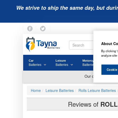
We strive to ship the same day, but duri
About Co
By clicking “
analyze site 
Car
Leisure
Motorcycle
Golf
Batteries
Batteries
Batteries
Batter
Cookie
Home
Leisure Batteries
Rolls Leisure Batteries
Reviews of
ROLL