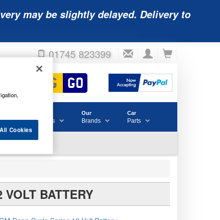
very may be slightly delayed. Delivery to
01745 823399
igation,
Accessories
Our
Car
& Consumables
Brands
Parts
All Cookies
2 VOLT BATTERY