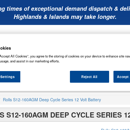
ng times of exceptional demand dispatch & deli
Highlands & Islands may take longer.
okies
Accept All Cookies”, you agree to the storing of cookies on your device to enhance site nav
usage, and assist in our marketing efforts.
Mobility
Lawnmower
Other
Wiper
ies
Batteries
Batteries
Batteries
Blades
 Settings
Reject All
Accept 
Rolls S12-160AGM Deep Cycle Series 12 Volt Battery
S S12-160AGM DEEP CYCLE SERIES 1