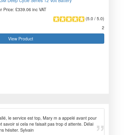
GM Deep Cycle Series 12 Volt Battery
r Price: £339.06 inc VAT
(
5.0
/
5.0
)
2
View Product
llé, le service est top, Mary m a appelé avant pour
 savoir si cela ne faisait pas trop d attente. Délai
s hésiter. Sylvain